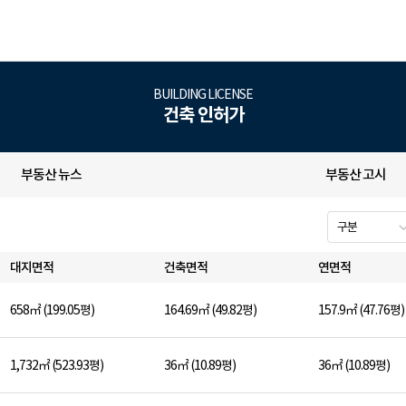
BUILDING LICENSE
건축 인허가
부동산 뉴스
부동산 고시
대지면적
건축면적
연면적
658㎡ (199.05평)
164.69㎡ (49.82평)
157.9㎡ (47.76평)
1,732㎡ (523.93평)
36㎡ (10.89평)
36㎡ (10.89평)