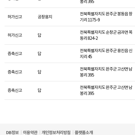
봉리 395
전북특별자치도 완주군 봉동읍 장
허가신고
공장용지
기리 1175-9
전북특별자치도 순창군 금과면 목
허가신고
답
동리 824-2
전북특별자치도 완주군 용진읍 신
증축신고
답
지리 45
전북특별자치도 완주군 고산면 남
증축신고
답
봉리 395
전북특별자치도 완주군 고산면 남
증축신고
답
봉리 395
DB정보
이용약관
개인정보처리방침
플랫폼소개