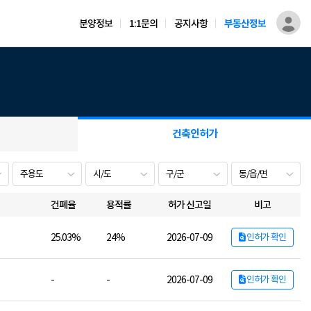
분양정보
1:1문의
공지사항
부동산정보
건축인허가
건폐율
용적률
허가 신고일
비고
25.03%
24%
2026-07-09
인허가 확인
-
-
2026-07-09
인허가 확인