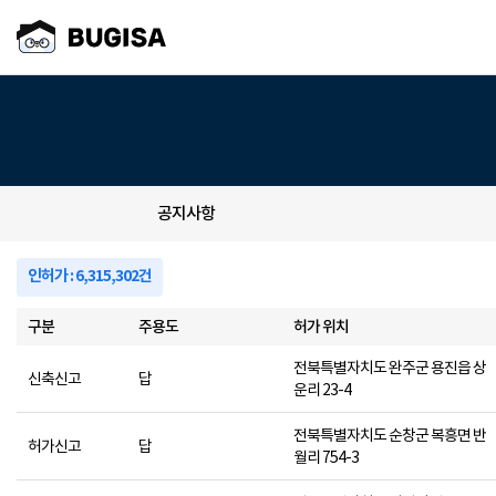
공지사항
인허가
:
6,315,302
건
구분
주용도
허가 위치
전북특별자치도 완주군 용진읍 상
신축신고
답
운리 23-4
전북특별자치도 순창군 복흥면 반
허가신고
답
월리 754-3