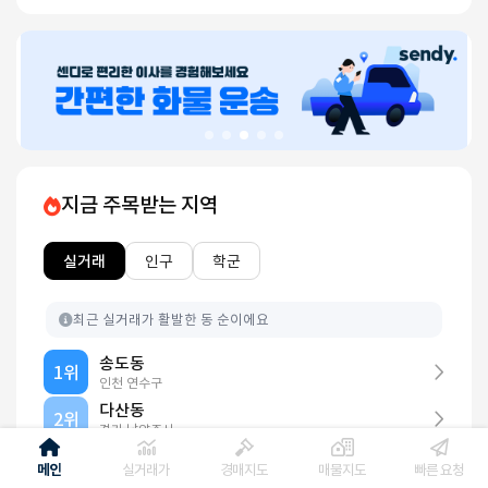
지금 주목받는 지역
실거래
인구
학군
최근 실거래가 활발한 동 순이에요
송도동
1위
인천 연수구
다산동
2위
경기 남양주시
상계동
3위
메인
실거래가
경매지도
매물지도
빠른 요청
서울 노원구