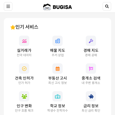
인기 서비스
실거래가
매물 지도
경매 지도
전국 데이터
주거 상업
경매 공매
건축 인허가
부동산 고시
중개소 검색
인가 허가
최신 고시 정보
내 주변 중개소
인구 변화
학교 정보
금리 정보
인구 흐름 체크
학생수 진학자수
최신 금리 확인