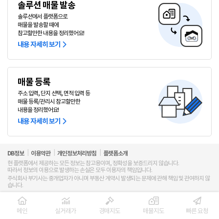
솔루션 매물 발송
솔루션에서 플랫폼으로
매물을 발송할 때에
참고할만한 내용을 정리했어요!
내용 자세히 보기
매물 등록
주소 입력, 단지 선택, 면적 입력 등
매물 등록/관리시
참고할만한
내용을 정리했어요!
내용 자세히 보기
DB정보
이용약관
개인정보처리방침
플랫폼소개
현 플랫폼에서 제공하는 모든 정보는 참고용이며, 정확성을 보증드리지 않습니다.
따라서 정보의 이용으로 발생하는 손실은 모두 이용자의 책임입니다.
주식회사 부기사는 중개업자가 아니며 부동산 계약시 발생되는 문제에 관해 책임 및 관여하지 않
습니다.
주식회사 부기사
이메일 : bugisa@bugisa.com
사업자등록번호 : 227-81-25148
메인
실거래가
경매지도
매물지도
빠른 요청
주소 : 서울특별시 구로구 디지털로26길 111, 1112호 (JNK디지털타워, 11층)