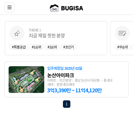
THEME 1
지금 제일 핫한 분양
#특별공급
#1순위
#2순위
#초인기
#무순위
입주예정일 2025년 02월
논산아이파크
아파트
민간분양
충남 논산시 대교동
총 453
세대
분양 453세대
3억3,390만 ~ 11억4,120만
1